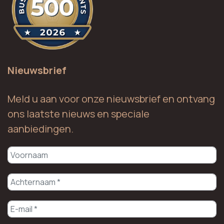
Nieuwsbrief
Meld u aan voor onze nieuwsbrief en ontvang
ons laatste nieuws en speciale
aanbiedingen.