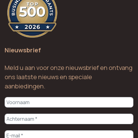
Nieuwsbrief
Meld u aan voor onze nieuwsbrief en ontvang
ons laatste nieuws en speciale
aanbiedingen.