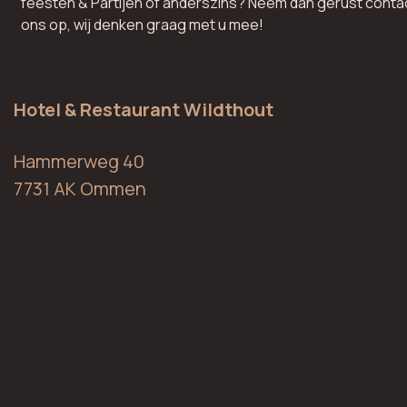
feesten & Partijen of anderszins? Neem dan gerust conta
ons op, wij denken graag met u mee!
Hotel & Restaurant Wildthout
Hammerweg 40
7731 AK Ommen
T: 0529 451 592
E:
info@wildthout.nl