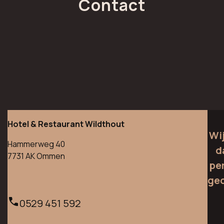
Contact
Hotel & Restaurant Wildthout
Wij
Hammerweg 40
d
7731 AK Ommen
pe
ge
0529 451 592