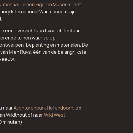
Nationaal Tinnen Figuren Museum
, het
ory International War museum zijn
.
n een overzicht van tuinarchitectuur
irerende tuinen waar volop
ontwerpen, beplanting en materialen. De
 van Mien Ruys, één van de belangrijkste
e eeuw.
 u naar
Avonturenpark Hellendoorn
, op
van Wildthout of naar
Wild West
0 minuten).