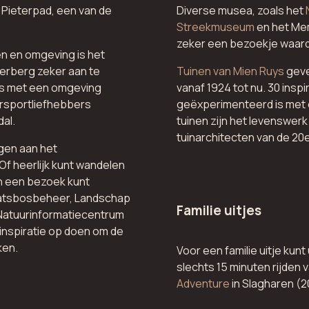
t Pieterpad, een van de
Diverse musea, zoals het
Streekmuseum
en het Mem
zeker een bezoekje waard
n en omgeving is het
erberg zeker aan te
Tuinen van Mien Ruys
geve
is met een omgeving
vanaf 1924 tot nu. 30 insp
rsportliefhebbers
geëxperimenteerd is met 
al.
tuinen zijn het levenswerk
tuinarchitecten van de 20
gen aan het
Of heerlijk kunt wandelen
n een bezoek kunt
aatsbosbeheer, Landschap
Familie uitjes
 Natuurinformatiecentrum
inspiratie op doen om de
ken.
Voor een familie uitje kunt
slechts 15 minuten rijden 
Adventure
in Slagharen (2