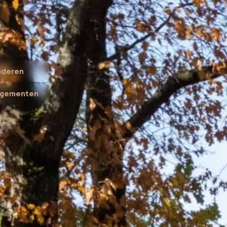
aderen
ngementen