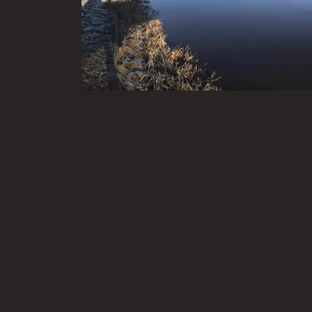
Hotel & Restaurant Wildthout
Hammerweg 40
7731 AK Ommen
T: 0529 451 592
E:
info@wildthout.nl